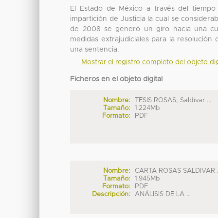
El Estado de México a través del tiempo 
impartición de Justicia la cual se consider
de 2008 se generó un giro hacia una cul
medidas extrajudiciales para la resolución 
una sentencia.
Mostrar el registro completo del objeto dig
Ficheros en el objeto digital
Nombre:
TESIS ROSAS, Saldivar ...
Tamaño:
1.224Mb
Formato:
PDF
Nombre:
CARTA ROSAS SALDIVAR ..
Tamaño:
1.945Mb
Formato:
PDF
Descripción:
ANÁLISIS DE LA ...