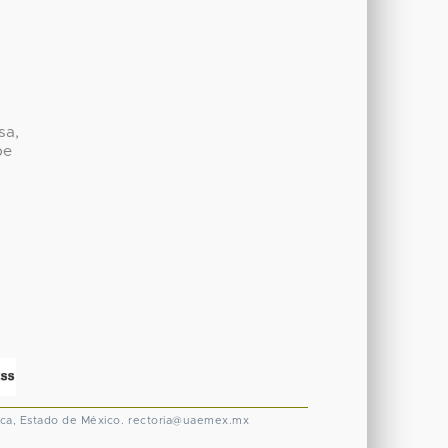
sa,
be
ca, Estado de México.
rectoria@uaemex.mx