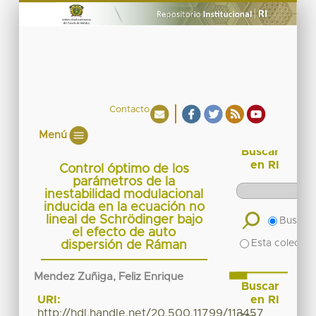
Contacto
Menú
Buscar
en RI
Control óptimo de los
parámetros de la
inestabilidad modulacional
inducida en la ecuación no
lineal de Schrödinger bajo
Buscar 
el efecto de auto
Esta colecció
dispersión de Ráman
Mendez Zuñiga, Feliz Enrique
Buscar
en RI
URI:
http://hdl.handle.net/20.500.11799/113457