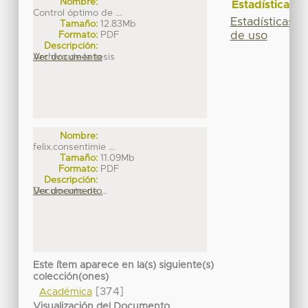
Nombre:
Estadísticas
Control óptimo de ...
Estadísticas
Tamaño:
12.83Mb
de uso
Formato:
PDF
Descripción:
Archivo de la tesis
Ver documento
Nombre:
felix.consentimie ...
Tamaño:
11.09Mb
Formato:
PDF
Descripción:
Documento de ...
Ver documento
Este ítem aparece en la(s) siguiente(s)
colección(ones)
[374]
Académica
Visualización del Documento