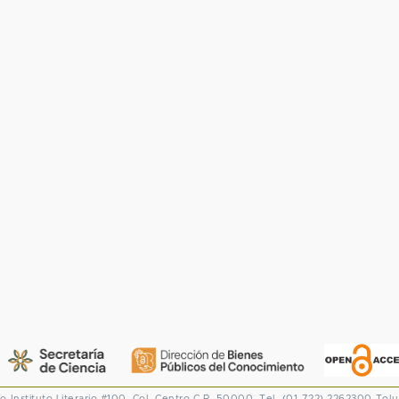
co
Instituto Literario #100. Col. Centro
C.P. 50000. Tel. (01-722) 2262300
Tolu