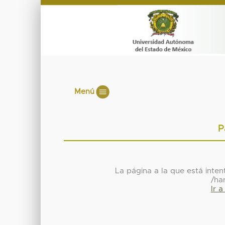
Menú
P
La página a la que está inte
/ha
Ir 