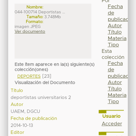
Por
Fecha
Nombre:
044-100714 Deportistas ...
de
Tamaño:
3.748Mb
publicación
Formato:
Autor
imagen JPEG
Título
Ver documento
Materia
Tipo
Esta
colección
Fecha
Este ítem aparece en la(s) siguiente(s)
de
colección(ones)
publicación
[23]
DEPORTES
Autor
Visualización del Documento
Título
Título
Materia
deportistas universitarios 2
Tipo
Autor
UAEM, DGCU
Usuario
Fecha de publicación
Acceder
2014-10-13
Editor