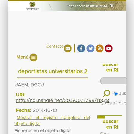
Contacto
Menú
Buscar
en RI
deportistas universitarios 2
UAEM, DGCU
Buscar 
URI:
http://hdl.handle.net/20.500.11799/11878
Esta colecció
Fecha:
2014-10-13
Mostrar el registro completo del
Buscar
objeto digital
en RI
Ficheros en el objeto digital