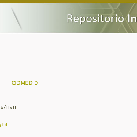
CIDMED 9
99/11911
ital