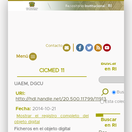
Contacto
Menú
Buscar
en RI
CICMED 11
UAEM, DGCU
Buscar 
URI:
http://hdl.handle.net/20.500.11799/11913
Esta colecció
Fecha:
2014-10-21
Mostrar el registro completo del
Buscar
objeto digital
en RI
Ficheros en el objeto digital