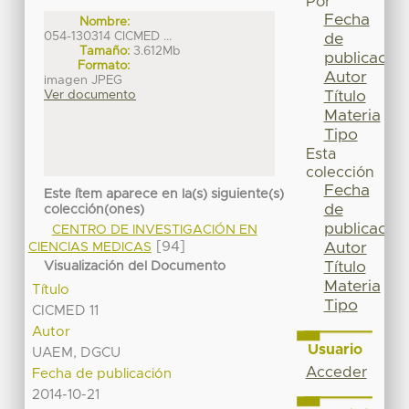
Por
Fecha
Nombre:
054-130314 CICMED ...
de
Tamaño:
3.612Mb
publicación
Formato:
Autor
imagen JPEG
Título
Ver documento
Materia
Tipo
Esta
colección
Fecha
Este ítem aparece en la(s) siguiente(s)
de
colección(ones)
publicación
CENTRO DE INVESTIGACIÓN EN
[94]
Autor
CIENCIAS MEDICAS
Título
Visualización del Documento
Materia
Título
Tipo
CICMED 11
Autor
Usuario
UAEM, DGCU
Acceder
Fecha de publicación
2014-10-21