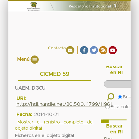
Contacto
Menú
Buscar
en RI
CICMED 59
UAEM, DGCU
Buscar 
URI:
http://hdl.handle.net/20.500.11799/11961
Esta colecció
Fecha:
2014-10-21
Mostrar el registro completo del
Buscar
objeto digital
en RI
Ficheros en el objeto digital