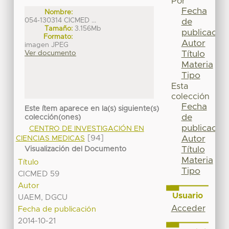
Por
Fecha
Nombre:
054-130314 CICMED ...
de
Tamaño:
3.156Mb
publicación
Formato:
Autor
imagen JPEG
Título
Ver documento
Materia
Tipo
Esta
colección
Fecha
Este ítem aparece en la(s) siguiente(s)
de
colección(ones)
publicación
CENTRO DE INVESTIGACIÓN EN
[94]
Autor
CIENCIAS MEDICAS
Título
Visualización del Documento
Materia
Título
Tipo
CICMED 59
Autor
Usuario
UAEM, DGCU
Acceder
Fecha de publicación
2014-10-21