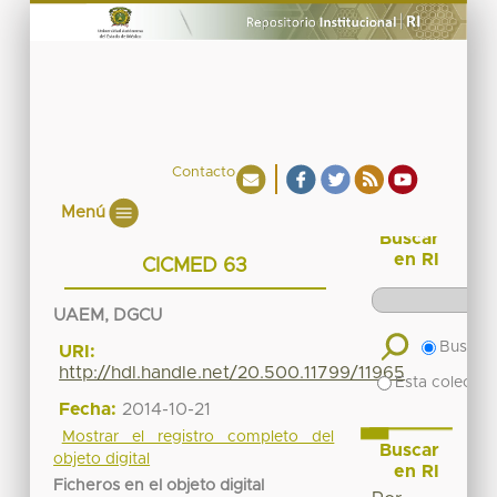
Contacto
Menú
Buscar
en RI
CICMED 63
UAEM, DGCU
Buscar 
URI:
http://hdl.handle.net/20.500.11799/11965
Esta colecció
Fecha:
2014-10-21
Mostrar el registro completo del
Buscar
objeto digital
en RI
Ficheros en el objeto digital