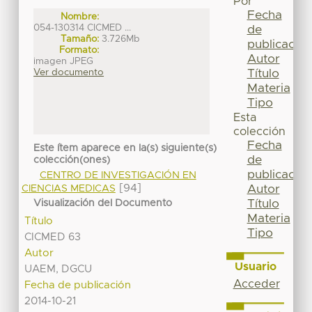
Por
Fecha
Nombre:
054-130314 CICMED ...
de
Tamaño:
3.726Mb
publicación
Formato:
Autor
imagen JPEG
Título
Ver documento
Materia
Tipo
Esta
colección
Fecha
Este ítem aparece en la(s) siguiente(s)
de
colección(ones)
publicación
CENTRO DE INVESTIGACIÓN EN
[94]
Autor
CIENCIAS MEDICAS
Título
Visualización del Documento
Materia
Título
Tipo
CICMED 63
Autor
Usuario
UAEM, DGCU
Acceder
Fecha de publicación
2014-10-21