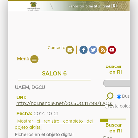
Contacto
Menú
Buscar
en RI
SALON 6
UAEM, DGCU
Buscar 
URI:
http://hdl.handle.net/20.500.11799/12001
Esta colecció
Fecha:
2014-10-21
Mostrar el registro completo del
Buscar
objeto digital
en RI
Ficheros en el objeto digital