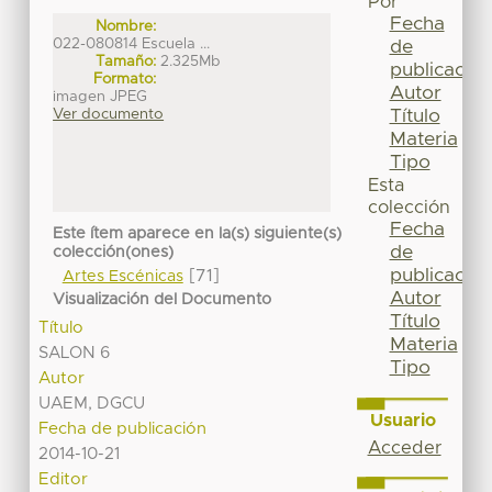
Por
Fecha
Nombre:
022-080814 Escuela ...
de
Tamaño:
2.325Mb
publicación
Formato:
Autor
imagen JPEG
Título
Ver documento
Materia
Tipo
Esta
colección
Fecha
Este ítem aparece en la(s) siguiente(s)
de
colección(ones)
publicación
[71]
Artes Escénicas
Autor
Visualización del Documento
Título
Título
Materia
SALON 6
Tipo
Autor
UAEM, DGCU
Usuario
Fecha de publicación
Acceder
2014-10-21
Editor