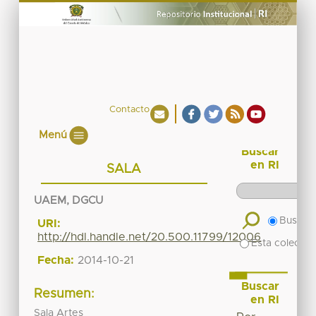
Contacto
Menú
Buscar
en RI
SALA
UAEM, DGCU
Buscar 
URI:
http://hdl.handle.net/20.500.11799/12006
Esta colecció
Fecha:
2014-10-21
Buscar
Resumen:
en RI
Sala Artes