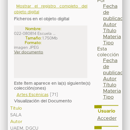
Por
Fecha
Mostrar el registro completo del
de
objeto digital
publicación
Ficheros en el objeto digital
Autor
Nombre:
Título
022-080814 Escuela ...
Materia
Tamaño:
1.750Mb
Tipo
Formato:
imagen JPEG
Esta
Ver documento
colección
Fecha
de
publicación
Autor
Este ítem aparece en la(s) siguiente(s)
Título
colección(ones)
Materia
[71]
Artes Escénicas
Tipo
Visualización del Documento
Título
Usuario
SALA
Acceder
Autor
UAEM, DGCU