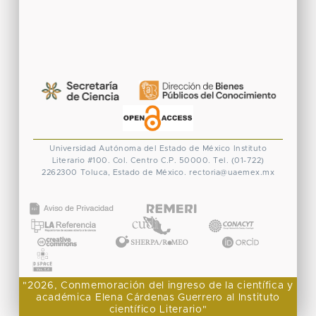
Universidad Autónoma del Estado de México
Instituto
Literario #100. Col. Centro
C.P. 50000. Tel. (01-722)
2262300
Toluca, Estado de México.
rectoria@uaemex.mx
CONACYT
"2026, Conmemoración del ingreso de la científica y
académica Elena Cárdenas Guerrero al Instituto
científico Literario"