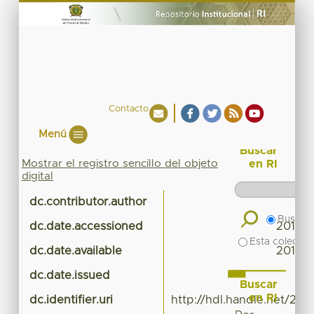
Contacto
Menú
Buscar
Mostrar el registro sencillo del objeto
en RI
digital
dc.contributor.author
UA
Buscar 
dc.date.accessioned
2014-1
Esta colecció
dc.date.available
2014-1
dc.date.issued
Buscar
en RI
dc.identifier.uri
http://hdl.handle.net/20.