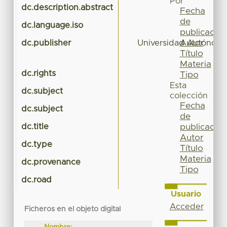
Por
dc.description.abstract
Fecha
de
dc.language.iso
publicación
Autor
dc.publisher
Universidad Autónoma
Título
Materia
dc.rights
Tipo
Esta
dc.subject
colección
Fecha
dc.subject
de
dc.title
publicación
Autor
dc.type
Título
Materia
dc.provenance
Tipo
dc.road
Usuario
Acceder
Ficheros en el objeto digital
Nombre: