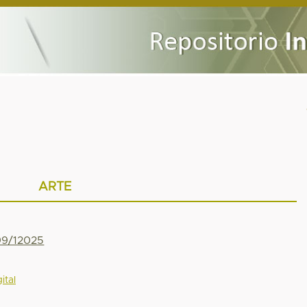
ARTE
799/12025
ital