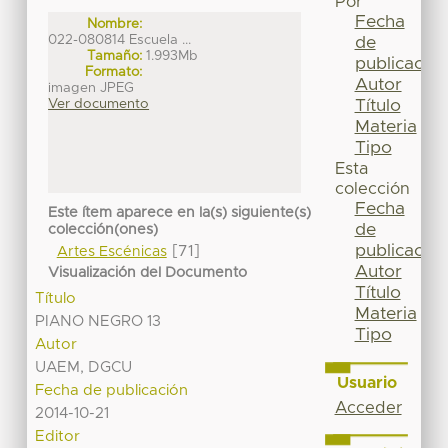
Por
Fecha
Nombre:
022-080814 Escuela ...
de
Tamaño:
1.993Mb
publicación
Formato:
Autor
imagen JPEG
Título
Ver documento
Materia
Tipo
Esta
colección
Fecha
Este ítem aparece en la(s) siguiente(s)
de
colección(ones)
publicación
[71]
Artes Escénicas
Autor
Visualización del Documento
Título
Título
Materia
PIANO NEGRO 13
Tipo
Autor
UAEM, DGCU
Usuario
Fecha de publicación
Acceder
2014-10-21
Editor