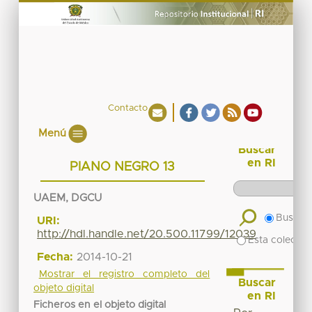
Contacto
Menú
Buscar
en RI
PIANO NEGRO 13
UAEM, DGCU
Buscar 
URI:
http://hdl.handle.net/20.500.11799/12039
Esta colecció
Fecha:
2014-10-21
Mostrar el registro completo del
Buscar
objeto digital
en RI
Ficheros en el objeto digital