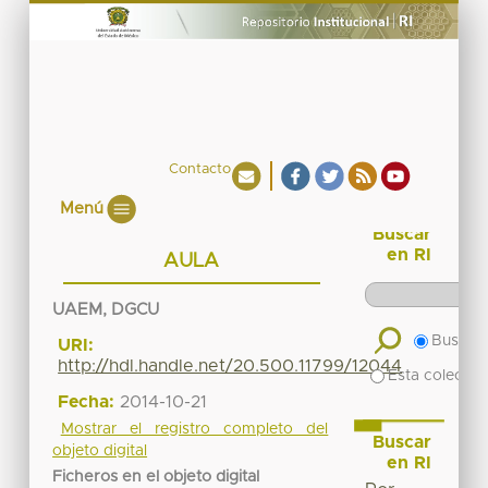
Contacto
Menú
Buscar
en RI
AULA
UAEM, DGCU
Buscar 
URI:
http://hdl.handle.net/20.500.11799/12044
Esta colecció
Fecha:
2014-10-21
Mostrar el registro completo del
Buscar
objeto digital
en RI
Ficheros en el objeto digital