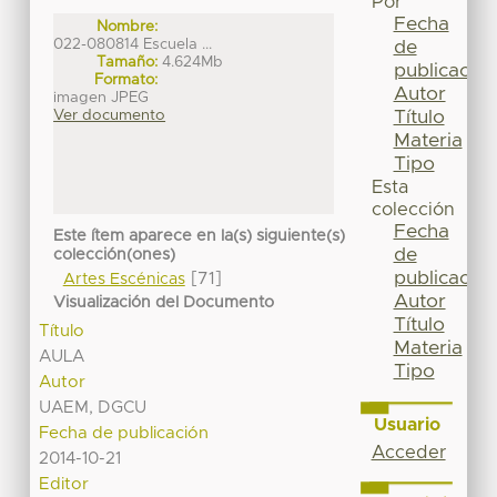
Por
Fecha
Nombre:
022-080814 Escuela ...
de
Tamaño:
4.624Mb
publicación
Formato:
Autor
imagen JPEG
Título
Ver documento
Materia
Tipo
Esta
colección
Fecha
Este ítem aparece en la(s) siguiente(s)
de
colección(ones)
publicación
[71]
Artes Escénicas
Autor
Visualización del Documento
Título
Título
Materia
AULA
Tipo
Autor
UAEM, DGCU
Usuario
Fecha de publicación
Acceder
2014-10-21
Editor