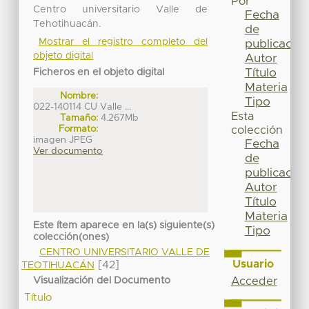
Por
Centro universitario Valle de
Fecha
Tehotihuacán.
de
Mostrar el registro completo del
publicación
objeto digital
Autor
Título
Ficheros en el objeto digital
Materia
Nombre:
Tipo
022-140114 CU Valle ...
Esta
Tamaño:
4.267Mb
Formato:
colección
imagen JPEG
Fecha
Ver documento
de
publicación
Autor
Título
Materia
Este ítem aparece en la(s) siguiente(s)
Tipo
colección(ones)
CENTRO UNIVERSITARIO VALLE DE
Usuario
[42]
TEOTIHUACÁN
Visualización del Documento
Acceder
Título