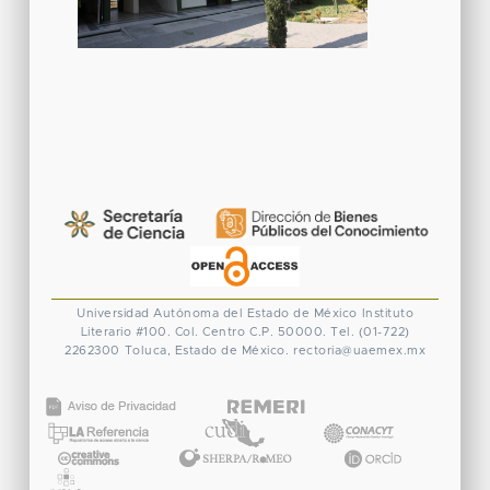
Universidad Autónoma del Estado de México
Instituto
Literario #100. Col. Centro
C.P. 50000. Tel. (01-722)
2262300
Toluca, Estado de México.
rectoria@uaemex.mx
CONACYT