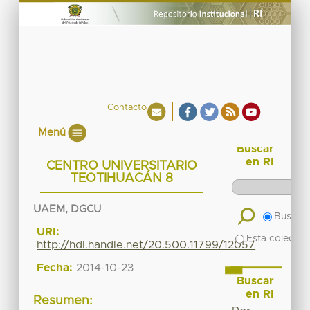
Contacto
Menú
Buscar
en RI
CENTRO UNIVERSITARIO
TEOTIHUACÁN 8
UAEM, DGCU
Buscar 
URI:
Esta colecció
http://hdl.handle.net/20.500.11799/12057
Fecha:
2014-10-23
Buscar
en RI
Resumen: