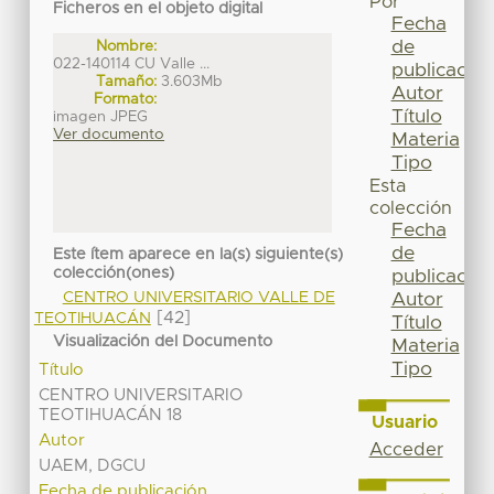
Por
Ficheros en el objeto digital
Fecha
de
Nombre:
022-140114 CU Valle ...
publicación
Tamaño:
3.603Mb
Autor
Formato:
Título
imagen JPEG
Ver documento
Materia
Tipo
Esta
colección
Fecha
de
Este ítem aparece en la(s) siguiente(s)
colección(ones)
publicación
CENTRO UNIVERSITARIO VALLE DE
Autor
[42]
TEOTIHUACÁN
Título
Visualización del Documento
Materia
Tipo
Título
CENTRO UNIVERSITARIO
TEOTIHUACÁN 18
Usuario
Autor
Acceder
UAEM, DGCU
Fecha de publicación