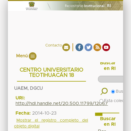
Contacto
Menú
Buscar
en RI
CENTRO UNIVERSITARIO
TEOTIHUACÁN 18
UAEM, DGCU
Buscar 
URI:
Esta colecció
http://hdl.handle.net/20.500.11799/12067
Fecha:
2014-10-23
Buscar
Mostrar el registro completo del
en RI
objeto digital