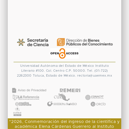
Universidad Autónoma del Estado de México
Instituto
Literario #100. Col. Centro
C.P. 50000. Tel. (01-722)
2262300
Toluca, Estado de México.
rectoria@uaemex.mx
CONACYT
"2026, Conmemoración del ingreso de la científica y
académica Elena Cárdenas Guerrero al Instituto