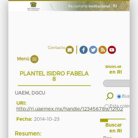
Contacto
Menú
Buscar
en RI
PLANTEL ISIDRO FABELA
8
UAEM, DGCU
Buscar 
URI:
Esta colecció
http://ri.uaemex.mx/handle/123456789/12102
Fecha:
2014-10-23
Buscar
en RI
Resumen: