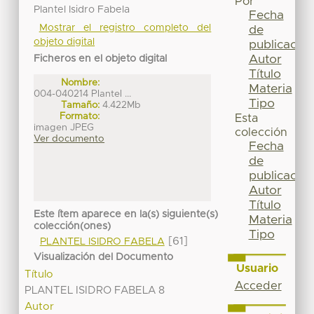
Por
Plantel Isidro Fabela
Fecha
Mostrar el registro completo del
de
objeto digital
publicación
Autor
Ficheros en el objeto digital
Título
Nombre:
Materia
004-040214 Plantel ...
Tipo
Tamaño:
4.422Mb
Formato:
Esta
imagen JPEG
colección
Ver documento
Fecha
de
publicación
Autor
Título
Este ítem aparece en la(s) siguiente(s)
Materia
colección(ones)
Tipo
[61]
PLANTEL ISIDRO FABELA
Visualización del Documento
Usuario
Título
Acceder
PLANTEL ISIDRO FABELA 8
Autor