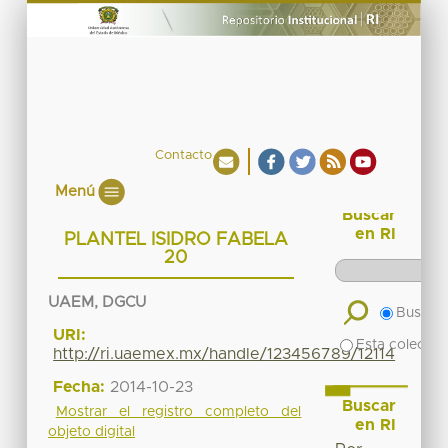
Contacto
Menú
Buscar
en RI
PLANTEL ISIDRO FABELA
20
UAEM, DGCU
Buscar 
URI:
Esta colecció
http://ri.uaemex.mx/handle/123456789/12114
Fecha:
2014-10-23
Buscar
Mostrar el registro completo del
en RI
objeto digital