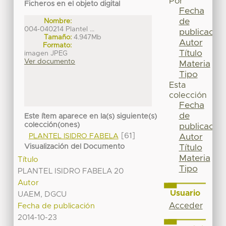
Por
Ficheros en el objeto digital
Fecha
de
Nombre:
004-040214 Plantel ...
publicación
Tamaño:
4.947Mb
Autor
Formato:
Título
imagen JPEG
Ver documento
Materia
Tipo
Esta
colección
Fecha
de
Este ítem aparece en la(s) siguiente(s)
colección(ones)
publicación
[61]
PLANTEL ISIDRO FABELA
Autor
Visualización del Documento
Título
Materia
Título
Tipo
PLANTEL ISIDRO FABELA 20
Autor
Usuario
UAEM, DGCU
Acceder
Fecha de publicación
2014-10-23