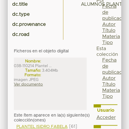
Por
dc.title
ALUMNOS PLANTEL 
Fecha
de
dc.type
publicación
Autor
dc.provenance
Título
dc.road
Materia
Tipo
Esta
Ficheros en el objeto digital
colección
Fecha
Nombre:
de
038-110214 Plantel ...
Tamaño:
3.404Mb
publicación
Formato:
Autor
imagen JPEG
Título
Ver documento
Materia
Tipo
Usuario
Este ítem aparece en la(s) siguiente(s)
Acceder
colección(ones)
[61]
PLANTEL ISIDRO FABELA