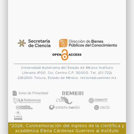
Universidad Autónoma del Estado de México
Instituto
Literario #100. Col. Centro
C.P. 50000. Tel. (01-722)
2262300
Toluca, Estado de México.
rectoria@uaemex.mx
CONACYT
"2026, Conmemoración del ingreso de la científica y
académica Elena Cárdenas Guerrero al Instituto