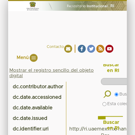
Contacto
Menú
Buscar
Mostrar el registro sencillo del objeto
en RI
digital
dc.contributor.author
Buscar 
dc.date.accessioned
201
Esta colecció
dc.date.available
201
dc.date.issued
Buscar
en RI
dc.identifier.uri
http://ri.uaemex.mx/handl