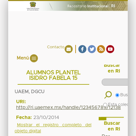
Contacto
Menú
Buscar
en RI
ALUMNOS PLANTEL
ISIDRO FABELA 15
UAEM, DGCU
Buscar 
URI:
Esta colecció
http://ri.uaemex.mx/handle/123456789/12138
Fecha:
23/10/2014
Buscar
Mostrar el registro completo del
en RI
objeto digital