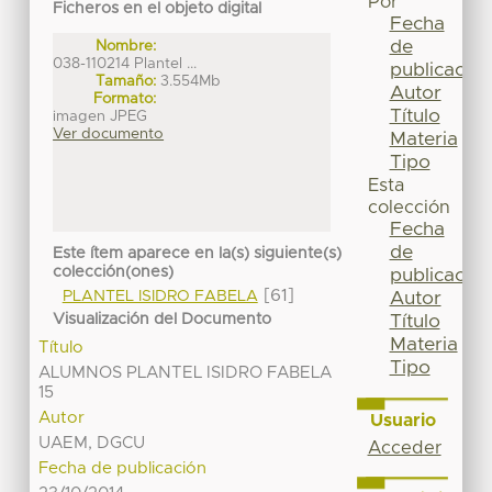
Por
Ficheros en el objeto digital
Fecha
de
Nombre:
038-110214 Plantel ...
publicación
Tamaño:
3.554Mb
Autor
Formato:
Título
imagen JPEG
Ver documento
Materia
Tipo
Esta
colección
Fecha
de
Este ítem aparece en la(s) siguiente(s)
colección(ones)
publicación
[61]
PLANTEL ISIDRO FABELA
Autor
Visualización del Documento
Título
Materia
Título
Tipo
ALUMNOS PLANTEL ISIDRO FABELA
15
Autor
Usuario
UAEM, DGCU
Acceder
Fecha de publicación