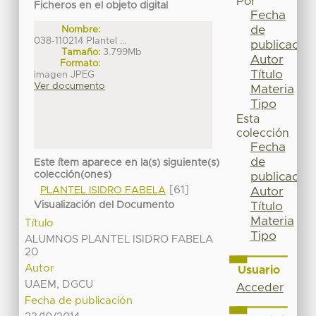
Por
Ficheros en el objeto digital
Fecha
de
Nombre:
038-110214 Plantel ...
publicación
Tamaño:
3.799Mb
Autor
Formato:
Título
imagen JPEG
Ver documento
Materia
Tipo
Esta
colección
Fecha
de
Este ítem aparece en la(s) siguiente(s)
colección(ones)
publicación
[61]
PLANTEL ISIDRO FABELA
Autor
Visualización del Documento
Título
Materia
Título
Tipo
ALUMNOS PLANTEL ISIDRO FABELA
20
Autor
Usuario
UAEM, DGCU
Acceder
Fecha de publicación