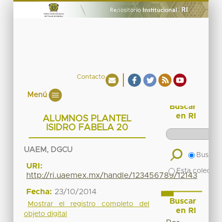
Contacto
Menú
Buscar
en RI
ALUMNOS PLANTEL
ISIDRO FABELA 20
UAEM, DGCU
Buscar 
URI:
Esta colecció
http://ri.uaemex.mx/handle/123456789/12143
Fecha:
23/10/2014
Buscar
Mostrar el registro completo del
en RI
objeto digital