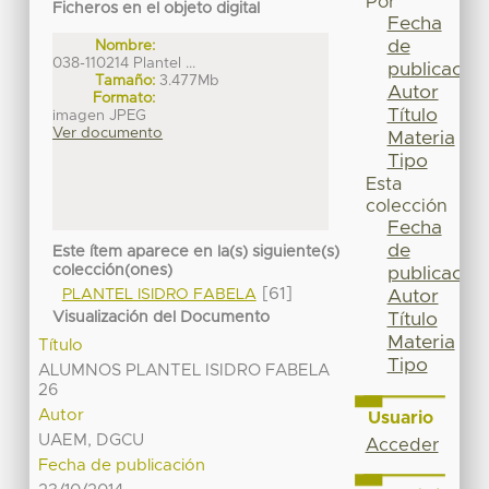
Por
Ficheros en el objeto digital
Fecha
de
Nombre:
038-110214 Plantel ...
publicación
Tamaño:
3.477Mb
Autor
Formato:
Título
imagen JPEG
Ver documento
Materia
Tipo
Esta
colección
Fecha
de
Este ítem aparece en la(s) siguiente(s)
colección(ones)
publicación
[61]
PLANTEL ISIDRO FABELA
Autor
Visualización del Documento
Título
Materia
Título
Tipo
ALUMNOS PLANTEL ISIDRO FABELA
26
Autor
Usuario
UAEM, DGCU
Acceder
Fecha de publicación