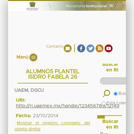
Contacto
Menú
Buscar
en RI
ALUMNOS PLANTEL
ISIDRO FABELA 26
UAEM, DGCU
Buscar 
URI:
Esta colecció
http://ri.uaemex.mx/handle/123456789/12149
Fecha:
23/10/2014
Buscar
Mostrar el registro completo del
en RI
objeto digital