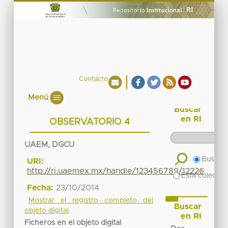
Contacto
Menú
Buscar
en RI
OBSERVATORIO 4
UAEM, DGCU
Buscar 
URI:
http://ri.uaemex.mx/handle/123456789/12226
Esta colecció
Fecha:
23/10/2014
Mostrar el registro completo del
Buscar
objeto digital
en RI
Ficheros en el objeto digital