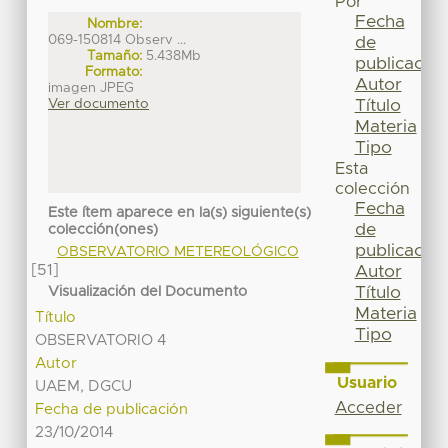
Por
Fecha
Nombre:
069-150814 Observ ...
de
Tamaño:
5.438Mb
publicación
Formato:
Autor
imagen JPEG
Título
Ver documento
Materia
Tipo
Esta
colección
Fecha
Este ítem aparece en la(s) siguiente(s)
de
colección(ones)
publicación
OBSERVATORIO METEREOLÓGICO
[51]
Autor
Título
Visualización del Documento
Materia
Título
Tipo
OBSERVATORIO 4
Autor
Usuario
UAEM, DGCU
Acceder
Fecha de publicación
23/10/2014