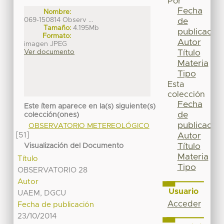
Por
Fecha
Nombre:
069-150814 Observ ...
de
Tamaño:
4.195Mb
publicación
Formato:
Autor
imagen JPEG
Título
Ver documento
Materia
Tipo
Esta
colección
Fecha
Este ítem aparece en la(s) siguiente(s)
de
colección(ones)
publicación
OBSERVATORIO METEREOLÓGICO
[51]
Autor
Título
Visualización del Documento
Materia
Título
Tipo
OBSERVATORIO 28
Autor
Usuario
UAEM, DGCU
Acceder
Fecha de publicación
23/10/2014