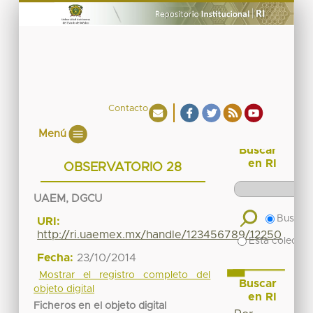
Contacto
Menú
Buscar
en RI
OBSERVATORIO 28
UAEM, DGCU
Buscar 
URI:
http://ri.uaemex.mx/handle/123456789/12250
Esta colecció
Fecha:
23/10/2014
Mostrar el registro completo del
Buscar
objeto digital
en RI
Ficheros en el objeto digital