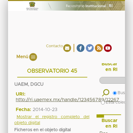
Contacto
Menú
Buscar
en RI
OBSERVATORIO 45
UAEM, DGCU
Buscar 
URI:
http://ri.uaemex.mx/handle/123456789/12267
Esta colecció
Fecha:
2014-10-23
Mostrar el registro completo del
Buscar
objeto digital
en RI
Ficheros en el objeto digital