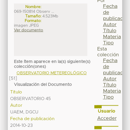
Por
Fecha
Nombre:
069-150814 Observ ...
de
Tamaño:
4.523Mb
publicación
Formato:
Autor
imagen JPEG
Título
Ver documento
Materia
Tipo
Esta
colección
Fecha
Este ítem aparece en la(s) siguiente(s)
de
colección(ones)
publicación
OBSERVATORIO METEREOLÓGICO
[51]
Autor
Título
Visualización del Documento
Materia
Título
Tipo
OBSERVATORIO 45
Autor
Usuario
UAEM, DGCU
Acceder
Fecha de publicación
2014-10-23