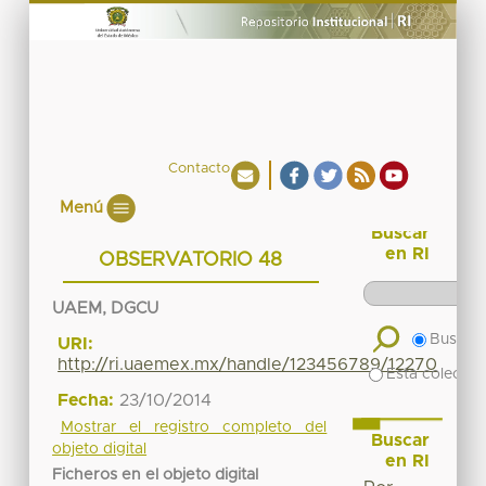
Contacto
Menú
Buscar
en RI
OBSERVATORIO 48
UAEM, DGCU
Buscar 
URI:
http://ri.uaemex.mx/handle/123456789/12270
Esta colecció
Fecha:
23/10/2014
Mostrar el registro completo del
Buscar
objeto digital
en RI
Ficheros en el objeto digital