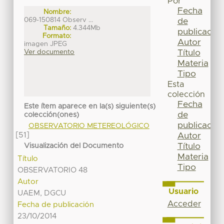
Por
Fecha
Nombre:
069-150814 Observ ...
de
Tamaño:
4.344Mb
publicación
Formato:
Autor
imagen JPEG
Título
Ver documento
Materia
Tipo
Esta
colección
Fecha
Este ítem aparece en la(s) siguiente(s)
de
colección(ones)
publicación
OBSERVATORIO METEREOLÓGICO
[51]
Autor
Título
Visualización del Documento
Materia
Título
Tipo
OBSERVATORIO 48
Autor
Usuario
UAEM, DGCU
Acceder
Fecha de publicación
23/10/2014