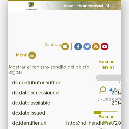
Contacto
Menú
Buscar
Mostrar el registro sencillo del objeto
en RI
digital
dc.contributor.author
UAE
Buscar 
dc.date.accessioned
2014-10
Esta colecció
dc.date.available
2014-10
dc.date.issued
Buscar
en RI
dc.identifier.uri
http://hdl.handle.net/20.5