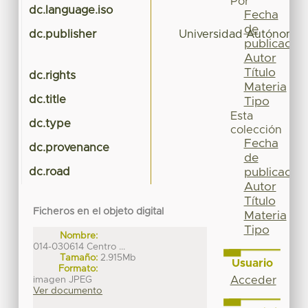
Por
dc.language.iso
Fecha
de
dc.publisher
Universidad Autónoma 
publicación
Autor
Título
dc.rights
Materia
dc.title
Tipo
Esta
dc.type
colección
Fecha
dc.provenance
de
dc.road
publicación
Autor
Título
Ficheros en el objeto digital
Materia
Tipo
Nombre:
014-030614 Centro ...
Tamaño:
2.915Mb
Usuario
Formato:
imagen JPEG
Acceder
Ver documento