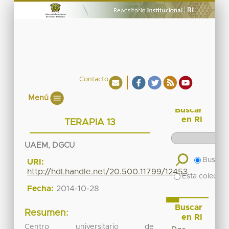
Contacto
Menú
Buscar
en RI
TERAPIA 13
UAEM, DGCU
Buscar 
URI:
http://hdl.handle.net/20.500.11799/12453
Esta colecció
Fecha:
2014-10-28
Buscar
Resumen:
en RI
Centro universitario de