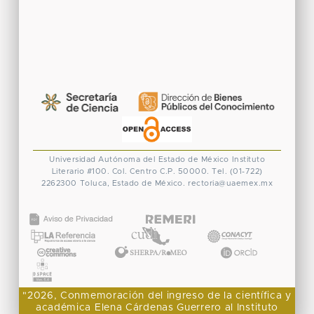
Universidad Autónoma del Estado de México
Instituto
Literario #100. Col. Centro
C.P. 50000. Tel. (01-722)
2262300
Toluca, Estado de México.
rectoria@uaemex.mx
CONACYT
"2026, Conmemoración del ingreso de la científica y
académica Elena Cárdenas Guerrero al Instituto