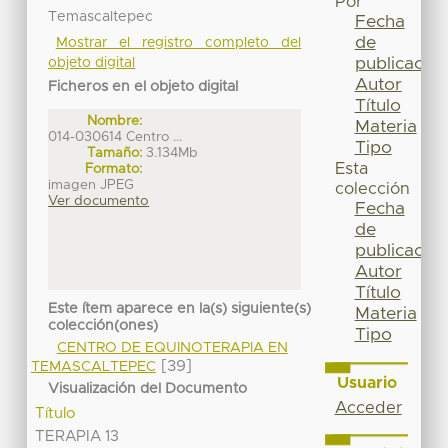
Por
Temascaltepec
Fecha
de
Mostrar el registro completo del
publicación
objeto digital
Autor
Ficheros en el objeto digital
Título
Nombre:
Materia
014-030614 Centro ...
Tipo
Tamaño:
3.134Mb
Esta
Formato:
imagen JPEG
colección
Ver documento
Fecha
de
publicación
Autor
Título
Este ítem aparece en la(s) siguiente(s)
Materia
colección(ones)
Tipo
CENTRO DE EQUINOTERAPIA EN
[39]
TEMASCALTEPEC
Usuario
Visualización del Documento
Acceder
Título
TERAPIA 13