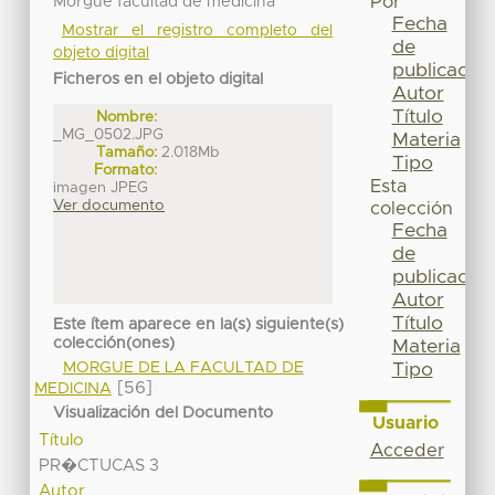
Por
Morgue facultad de medicina
Fecha
Mostrar el registro completo del
de
objeto digital
publicación
Ficheros en el objeto digital
Autor
Título
Nombre:
_MG_0502.JPG
Materia
Tamaño:
2.018Mb
Tipo
Formato:
Esta
imagen JPEG
Ver documento
colección
Fecha
de
publicación
Autor
Título
Este ítem aparece en la(s) siguiente(s)
colección(ones)
Materia
Tipo
MORGUE DE LA FACULTAD DE
[56]
MEDICINA
Visualización del Documento
Usuario
Título
Acceder
PR�CTUCAS 3
Autor