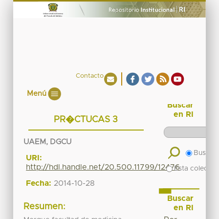
Contacto
Menú
Buscar
en RI
PR�CTUCAS 3
UAEM, DGCU
Buscar 
URI:
http://hdl.handle.net/20.500.11799/12476
Esta colecció
Fecha:
2014-10-28
Buscar
Resumen:
en RI