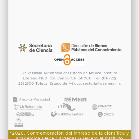
Universidad Autónoma del Estado de México
Instituto
Literario #100. Col. Centro
C.P. 50000. Tel. (01-722)
2262300
Toluca, Estado de México.
rectoria@uaemex.mx
CONACYT
"2026, Conmemoración del ingreso de la científica y
académica Elena Cárdenas Guerrero al Instituto