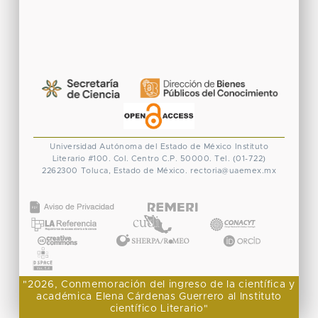
Universidad Autónoma del Estado de México
Instituto
Literario #100. Col. Centro
C.P. 50000. Tel. (01-722)
2262300
Toluca, Estado de México.
rectoria@uaemex.mx
CONACYT
"2026, Conmemoración del ingreso de la científica y
académica Elena Cárdenas Guerrero al Instituto
científico Literario"