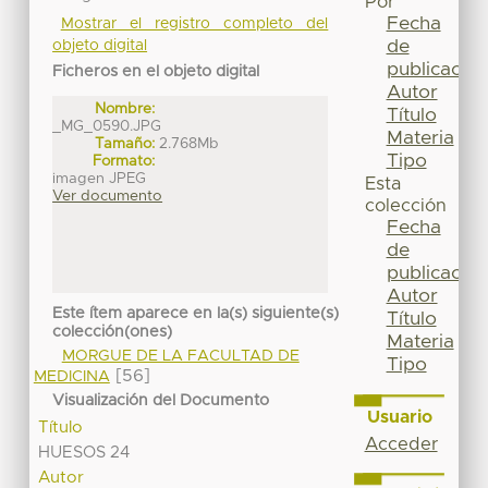
Por
Fecha
Mostrar el registro completo del
de
objeto digital
publicación
Ficheros en el objeto digital
Autor
Nombre:
Título
_MG_0590.JPG
Materia
Tamaño:
2.768Mb
Tipo
Formato:
imagen JPEG
Esta
Ver documento
colección
Fecha
de
publicación
Autor
Este ítem aparece en la(s) siguiente(s)
Título
colección(ones)
Materia
MORGUE DE LA FACULTAD DE
Tipo
[56]
MEDICINA
Visualización del Documento
Usuario
Título
Acceder
HUESOS 24
Autor