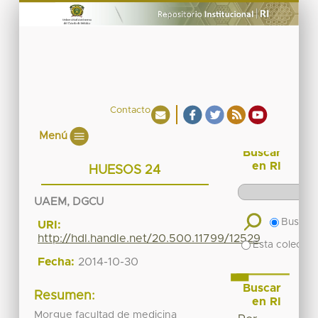
Contacto
Menú
Buscar
en RI
HUESOS 24
UAEM, DGCU
Buscar 
URI:
http://hdl.handle.net/20.500.11799/12529
Esta colecció
Fecha:
2014-10-30
Buscar
Resumen:
en RI
Morgue facultad de medicina