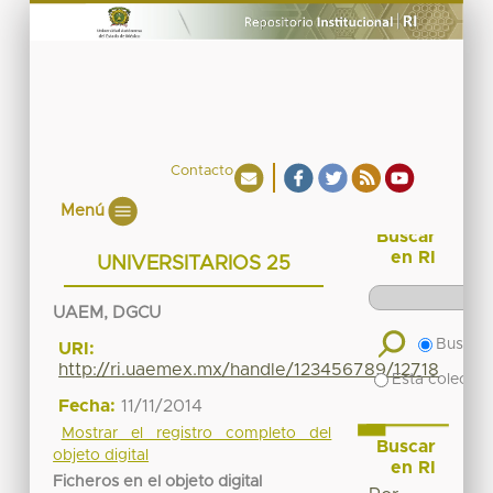
Contacto
Menú
Buscar
en RI
UNIVERSITARIOS 25
UAEM, DGCU
Buscar 
URI:
http://ri.uaemex.mx/handle/123456789/12718
Esta colecció
Fecha:
11/11/2014
Mostrar el registro completo del
Buscar
objeto digital
en RI
Ficheros en el objeto digital