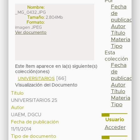
Por
Fecha
Nombre:
_MG_0432.JPG
de
Tamaño:
2.804Mb
publicación
Formato:
Autor
imagen JPEG
Título
Ver documento
Materia
Tipo
Esta
colección
Fecha
Este ítem aparece en la(s) siguiente(s)
de
colección(ones)
publicación
[66]
UNIVERSITARIOS
Autor
Visualización del Documento
Título
Título
Materia
UNIVERSITARIOS 25
Tipo
Autor
UAEM, DGCU
Usuario
Fecha de publicación
Acceder
11/11/2014
Tipo de documento