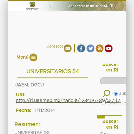
Contacto
Menú
Buscar
en RI
UNIVERSITARIOS 54
UAEM, DGCU
Buscar 
URI:
http://ri.uaemex.mx/handle/123456789/12747
Esta colecció
Fecha:
11/11/2014
Buscar
Resumen:
en RI
UNIVERSITARIOS