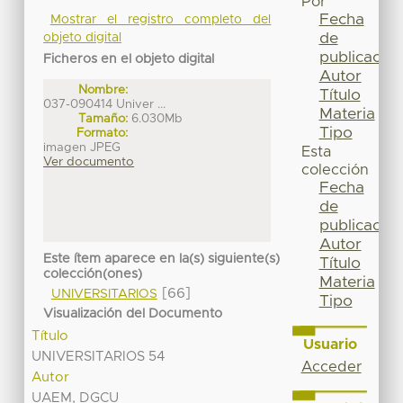
Por
Fecha
Mostrar el registro completo del
de
objeto digital
publicación
Ficheros en el objeto digital
Autor
Nombre:
Título
037-090414 Univer ...
Materia
Tamaño:
6.030Mb
Tipo
Formato:
imagen JPEG
Esta
Ver documento
colección
Fecha
de
publicación
Autor
Este ítem aparece en la(s) siguiente(s)
Título
colección(ones)
Materia
[66]
UNIVERSITARIOS
Tipo
Visualización del Documento
Título
Usuario
UNIVERSITARIOS 54
Acceder
Autor
UAEM, DGCU