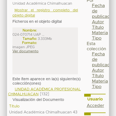
Por
Unidad Académica Chimalhuacan
Fecha
Mostrar el registro completo del
de
objeto digital
publicación
Autor
Ficheros en el objeto digital
Título
Nombre:
Materia
024-070714 UAP ...
Tipo
Tamaño:
3.333Mb
Formato:
Esta
imagen JPEG
colección
Ver documento
Fecha
de
publicación
Autor
Título
Este ítem aparece en la(s) siguiente(s)
Materia
colección(ones)
Tipo
UNIDAD ACADÉMICA PROFESIONAL
[132]
CHIMALHUACAN
Usuario
Visualización del Documento
Acceder
Título
Unidad Académica Chimalhuacan 43