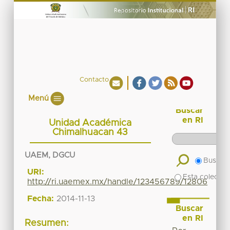
Contacto
Menú
Buscar
en RI
Unidad Académica
Chimalhuacan 43
UAEM, DGCU
Buscar 
URI:
Esta colecció
http://ri.uaemex.mx/handle/123456789/12806
Fecha:
2014-11-13
Buscar
en RI
Resumen: