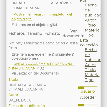
Por
UNIDAD ACADÉMICA
Fecha
CHIMALHUACAN
de
Mostrar el registro completo del
publicación
objeto digital
Autor
Título
Ficheros en el objeto digital
Materia
Ver
Ficheros
Tamaño
Formato
Tipo
documento
Esta
No hay resultados asociados a este
colección
ítem.
Fecha
de
Este ítem aparece en la(s) siguiente(s)
colección(ones)
publicación
UNIDAD ACADÉMICA PROFESIONAL
Autor
[132]
CHIMALHUACAN
Título
Visualización del Documento
Materia
Título
Tipo
UNIDAD ACADÉMICA
CHIMALHUACAN 46
Usuario
Autor
Acceder
UAEM, DGCU
Fecha de publicación