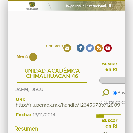
Contacto
Menú
Buscar
en RI
UNIDAD ACADÉMICA
CHIMALHUACAN 46
UAEM, DGCU
Buscar 
URI:
Esta colecció
http://ri.uaemex.mx/handle/123456789/12809
Fecha:
13/11/2014
Buscar
en RI
Resumen: