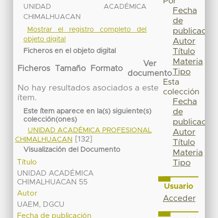
Por
UNIDAD ACADÉMICA
Fecha
CHIMALHUACAN
de
Mostrar el registro completo del
publicación
objeto digital
Autor
Título
Ficheros en el objeto digital
Materia
Ver
Ficheros
Tamaño
Formato
Tipo
documento
Esta
No hay resultados asociados a este
colección
ítem.
Fecha
de
Este ítem aparece en la(s) siguiente(s)
colección(ones)
publicación
UNIDAD ACADÉMICA PROFESIONAL
Autor
[132]
CHIMALHUACAN
Título
Visualización del Documento
Materia
Título
Tipo
UNIDAD ACADÉMICA
CHIMALHUACAN 55
Usuario
Autor
Acceder
UAEM, DGCU
Fecha de publicación