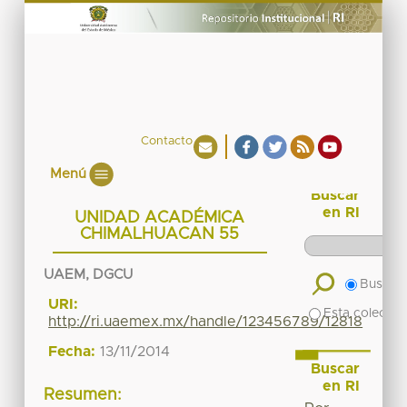
Contacto
Menú
Buscar
en RI
UNIDAD ACADÉMICA
CHIMALHUACAN 55
UAEM, DGCU
Buscar 
URI:
Esta colecció
http://ri.uaemex.mx/handle/123456789/12818
Fecha:
13/11/2014
Buscar
en RI
Resumen: