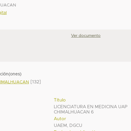
LHUACAN
ital
Ver documento
cción(ones)
[132]
HIMALHUACAN
Título
LICENCIATURA EN MEDICINA UAP
CHIMALHUACAN 6
Autor
UAEM, DGCU