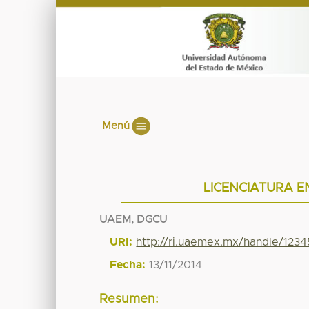
Menú
LICENCIATURA E
UAEM, DGCU
URI:
http://ri.uaemex.mx/handle/12
Fecha:
13/11/2014
Resumen: