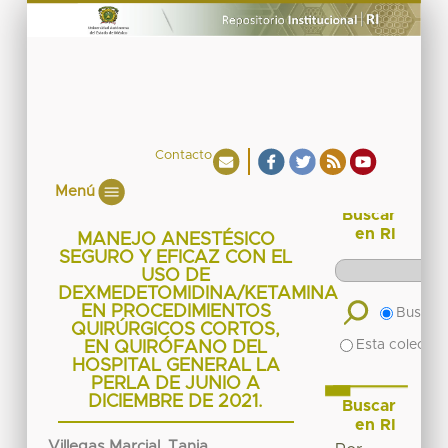
Contacto
Menú
Buscar
en RI
MANEJO ANESTÉSICO
SEGURO Y EFICAZ CON EL
USO DE
DEXMEDETOMIDINA/KETAMINA
EN PROCEDIMIENTOS
Buscar 
QUIRÚRGICOS CORTOS,
Esta colecció
EN QUIRÓFANO DEL
HOSPITAL GENERAL LA
PERLA DE JUNIO A
DICIEMBRE DE 2021.
Buscar
en RI
Villegas Marcial, Tania.