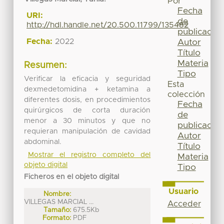
Por
Fecha
URI:
de
http://hdl.handle.net/20.500.11799/135482
publicación
Fecha:
2022
Autor
Título
Materia
Resumen:
Tipo
Verificar la eficacia y seguridad
Esta
dexmedetomidina + ketamina a
colección
diferentes dosis, en procedimientos
Fecha
quirúrgicos de corta duración
de
menor a 30 minutos y que no
publicación
requieran manipulación de cavidad
Autor
abdominal.
Título
Mostrar el registro completo del
Materia
objeto digital
Tipo
Ficheros en el objeto digital
Usuario
Nombre:
VILLEGAS MARCIAL ...
Acceder
Tamaño:
675.5Kb
Formato:
PDF