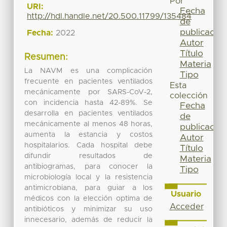
Por
URI:
Fecha
http://hdl.handle.net/20.500.11799/135484
de
publicación
Fecha:
2022
Autor
Título
Resumen:
Materia
La NAVM es una complicación
Tipo
frecuente en pacientes ventilados
Esta
mecánicamente por SARS-CoV-2,
colección
con incidencia hasta 42-89%. Se
Fecha
desarrolla en pacientes ventilados
de
mecánicamente al menos 48 horas,
publicación
aumenta la estancia y costos
Autor
hospitalarios. Cada hospital debe
Título
difundir resultados de
Materia
antibiogramas, para conocer la
Tipo
microbiología local y la resistencia
antimicrobiana, para guiar a los
Usuario
médicos con la elección optima de
Acceder
antibióticos y minimizar su uso
innecesario, además de reducir la