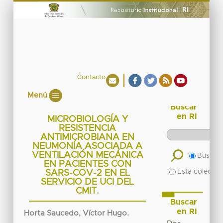
Contacto
Menú
Buscar
en RI
MICROBIOLOGÍA Y
RESISTENCIA
ANTIMICROBIANA EN
NEUMONÍA ASOCIADA A
VENTILACIÓN MECÁNICA
Buscar 
EN PACIENTES CON
Esta colecció
SARS-COV-2 EN EL
SERVICIO DE UCI DEL
CMIT.
Buscar
en RI
Horta Saucedo, Víctor Hugo.