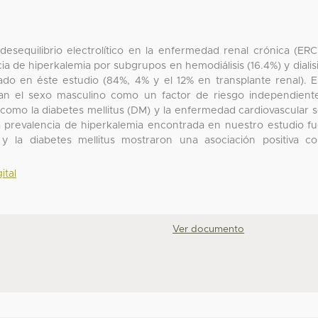
esequilibrio electrolítico en la enfermedad renal crónica (ERC
cia de hiperkalemia por subgrupos en hemodiálisis (16.4%) y dialis
ado en éste estudio (84%, 4% y el 12% en transplante renal). 
alan el sexo masculino como un factor de riesgo independient
como la diabetes mellitus (DM) y la enfermedad cardiovascular 
La prevalencia de hiperkalemia encontrada en nuestro estudio f
y la diabetes mellitus mostraron una asociación positiva c
ital
Ver documento