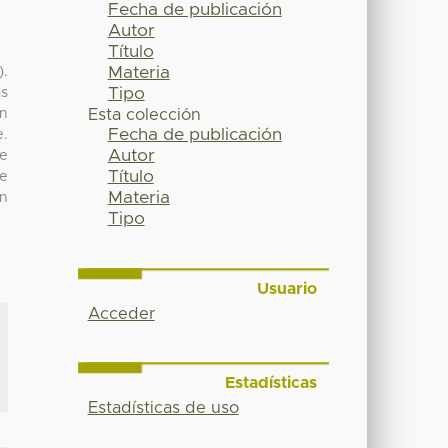
Fecha de publicación
Autor
Título
Materia
).
Tipo
is
En
Esta colección
Fecha de publicación
e.
Autor
se
Título
ue
Materia
on
Tipo
Usuario
Acceder
Estadísticas
Estadísticas de uso