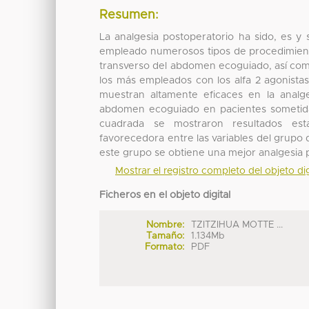
Resumen:
La analgesia postoperatorio ha sido, es y
empleado numerosos tipos de procedimiento
transverso del abdomen ecoguiado, así como 
los más empleados con los alfa 2 agonista
muestran altamente eficaces en la analge
abdomen ecoguiado en pacientes sometidas
cuadrada se mostraron resultados esta
favorecedora entre las variables del grup
este grupo se obtiene una mejor analgesia 
Mostrar el registro completo del objeto dig
Ficheros en el objeto digital
Nombre:
TZITZIHUA MOTTE ...
Tamaño:
1.134Mb
Formato:
PDF