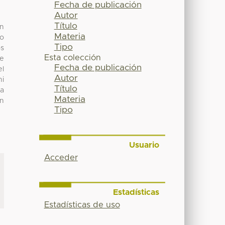
Fecha de publicación
Autor
Título
an
Materia
no
Tipo
os
Esta colección
se
Fecha de publicación
el
Autor
hi
Título
ia
Materia
on
Tipo
Usuario
Acceder
Estadísticas
Estadísticas de uso