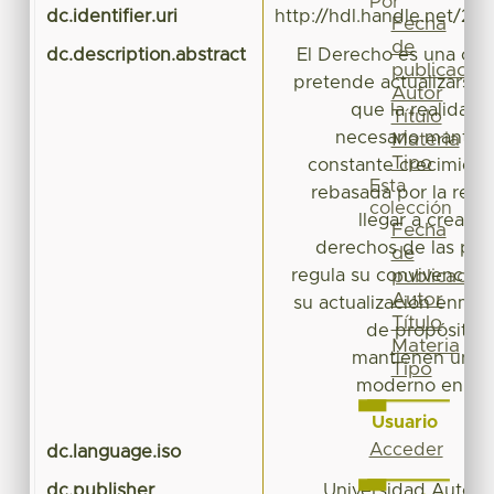
Por
dc.identifier.uri
http://hdl.handle.net/20
Fecha
de
dc.description.abstract
El Derecho es una cien
publicación
pretende actualizarse 
Autor
que la realidad s
Título
necesario mantene
Materia
Tipo
constante crecimiento
Esta
rebasada por la real
colección
llegar a crear a
Fecha
derechos de las pers
de
regula su convivencia. 
publicación
Autor
su actualización enmar
Título
de propósitos 
Materia
mantienen un E
Tipo
moderno en el 
Usuario
Acceder
dc.language.iso
dc.publisher
Universidad Autón