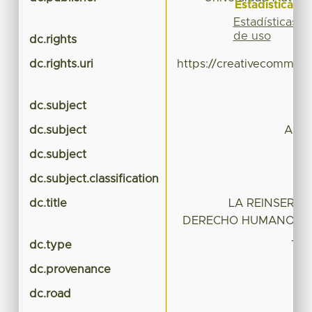
Estadísticas
Estadísticas
de uso
dc.rights
dc.rights.uri
https://creativecommons
dc.subject
dc.subject
Antic
dc.subject
dc.subject.classification
CI
dc.title
LA REINSERCI
DERECHO HUMANO DE
dc.type
Tes
dc.provenance
dc.road