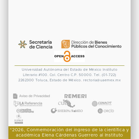
Universidad Autónoma del Estado de México
Instituto
Literario #100. Col. Centro
C.P. 50000. Tel. (01-722)
2262300
Toluca, Estado de México.
rectoria@uaemex.mx
CONACYT
"2026, Conmemoración del ingreso de la científica y
académica Elena Cárdenas Guerrero al Instituto