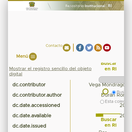
Contacto
Menú
Buscar
Mostrar el registro sencillo del objeto
en RI
digital
dc.contributor
Vega Mondragón, 
Buscar 
dc.contributor.author
Durán Romer
Esta colecció
dc.date.accessioned
2022
dc.date.available
2022
Buscar
en RI
dc.date.issued