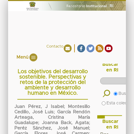
Contacto
Menú
Buscar
en RI
Los objetivos del desarrollo
sostenible. Perspectivas y
retos de la protección del
ambiente y desarrollo
humano en México.
Buscar 
Esta colecció
Juan Pérez, J Isabel
;
Montesillo
Cedillo, José Luis
;
García Rendón
Arteaga, Cristina María
Buscar
Guadalupe
;
Joanna Back, Agata
;
en RI
Peréz Sánchez, José Manuel
;
García Flores, José Carmen
;