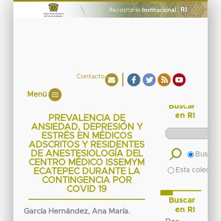
Contacto
Menú
Buscar
en RI
PREVALENCIA DE
ANSIEDAD, DEPRESIÓN Y
ESTRÉS EN MÉDICOS
ADSCRITOS Y RESIDENTES
DE ANESTESIOLOGÍA DEL
Buscar 
CENTRO MÉDICO ISSEMYM
Esta colecció
ECATEPEC DURANTE LA
CONTINGENCIA POR
COVID 19
Buscar
en RI
García Hernández, Ana María.