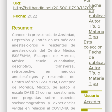
Por
URI:
Fecha
http://hdl.handle.net/20.500.11799/137028
de
publicación
Fecha:
2022
Autor
Título
Resumen:
Materia
Conocer la prevalencia de Ansiedad,
Tipo
Depresión y Estrés en los médicos
Esta
anestesiólogos y residentes de
colección
anestesiología del Centro Médico
Fecha
ISSSEMYM, Ecatepec de Morelos,
de
México. Estudio cuantitativo,
publicación
descriptivo, transversal,
Autor
retrospectivo en médicos
Título
anestesiólogos y residentes del
Materia
Centro Médico ISSSEMYM, Ecatepec
Tipo
de Morelos, México. Se aplicó la
escala DASS 21 con un cuestionario
Usuario
con preguntas sobre aspectos
Acceder
sociodemográficos y experiencias
vividas en relación al COVID-19. Se