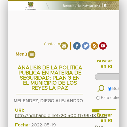
Contacto
Menú
Buscar
en RI
ANALISIS DE LA POLITICA
PUBLICA EN MATERIA DE
SEGURIDAD: PLAN 3 EN
EL MUNICIPIO DE LOS
REYES LA PAZ
Buscar 
Esta colecció
MELENDEZ, DIEGO ALEJANDRO
URI:
Buscar
http://hdl.handle.net/20.500.11799/137279
en RI
Fecha:
2022-05-19