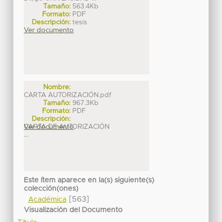
Tamaño:
563.4Kb
Formato:
PDF
Descripción:
tesis
Ver documento
Nombre:
CARTA AUTORIZACIÓN.pdf
Tamaño:
967.3Kb
Formato:
PDF
Descripción:
CARTA DE AUTORIZACIÓN
Ver documento
...
Este ítem aparece en la(s) siguiente(s)
colección(ones)
[563]
Académica
Visualización del Documento