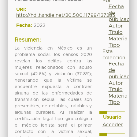
Por
Fecha
URI:
de
http://hdl.handle.net/20.500.11799/137285
publicación
Fecha:
2022
Autor
Título
Materia
Resumen:
Tipo
La violencia en México es un
Esta
problema social, los censos 2020
colección
revelan los delitos contra las
Fecha
mujeres relacionados con abuso
de
sexual (42.6%) y violación (37.8%);
publicación
generando que la víctima se
Autor
encuentre expuesta a contraer
Título
alguna de las enfermedades de
Materia
transmisión sexual, las cuales son
Tipo
prevenibles, detectables, tratables y
algunas curables. Al realizar la
Usuario
certificación legal tipo ginecológica
Acceder
el médico legista será el primer
contacto con la víctima sexual,