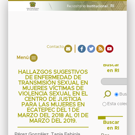
Contacto
Menú
Buscar
en RI
HALLAZGOS SUGESTIVOS
DE ENFERMEDAD DE
TRANSMISIÓN SEXUAL EN
MUJERES VÍCTIMAS DE
VIOLENCIA SEXUAL EN EL
Buscar 
CENTRO DE JUSTICIA
Esta colecció
PARA LAS MUJERES EN
ECATEPEC DEL 1 DE
MARZO DEL 2018 AL 01 DE
MARZO DEL 2019.
Buscar
en RI
Pérez González, Tania Fabiola.