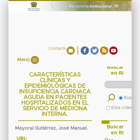
Contacto
Menú
Buscar
en RI
CARACTERÍSTICAS
CLÍNICAS Y
EPIDEMIOLÓGICAS DE
INSUFICIENCIA CARDIACA
AGUDA EN PACIENTES
Buscar 
HOSPITALIZADOS EN EL
Esta colecció
SERVICIO DE MEDICINA
INTERNA.
Buscar
Mayoral Gutiérrez, José Manuel.
en RI
URI: