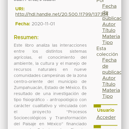
Por
Fecha
URI:
de
http://hdl.handle.net/20.500.11799/137334
publicación
Fecha:
2020-11-01
Autor
Título
Materia
Resumen:
Tipo
Este libro analiza las interacciones
Esta
entre los distintos sistemas
colección
agrícolas, el conocimiento del
Fecha
ambiente, la cultura y el manejo de
de
recursos naturales en nueve
publicación
comunidades campesinas de la zona
Autor
centro-oriente del municipio de
Título
Zumpahuacán, Estado de México. Es
Materia
resultado de una investigación de
Tipo
tipo fisiográfico - antropológico con
carácter cualitativo y vinculada con
Usuario
el proyecto “Procesos
Acceder
Socioecológicos y Transformación
del Paisaje en México” financiado