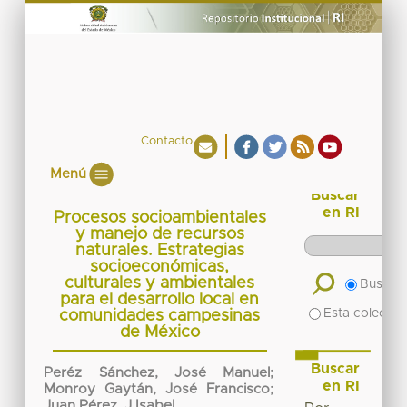
Contacto
Menú
Buscar
en RI
Procesos socioambientales
y manejo de recursos
naturales. Estrategias
socioeconómicas,
culturales y ambientales
Buscar 
para el desarrollo local en
Esta colecció
comunidades campesinas
de México
Buscar
Peréz Sánchez, José Manuel
;
en RI
Monroy Gaytán, José Francisco
;
Juan Pérez, J Isabel