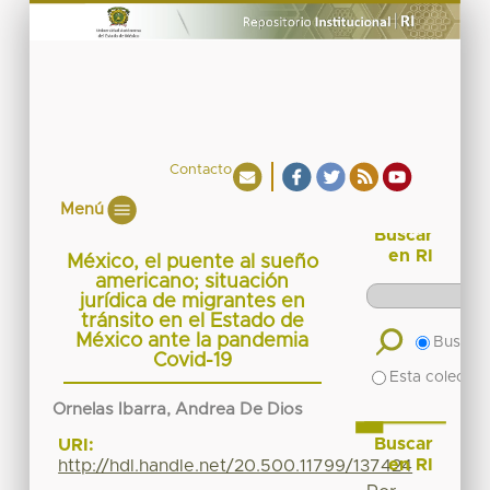
Contacto
Menú
Buscar
en RI
México, el puente al sueño
americano; situación
jurídica de migrantes en
tránsito en el Estado de
México ante la pandemia
Buscar 
Covid-19
Esta colecció
Ornelas Ibarra, Andrea De Dios
Buscar
URI:
en RI
http://hdl.handle.net/20.500.11799/137424