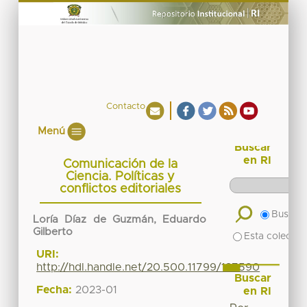
Contacto
Menú
Buscar
en RI
Comunicación de la
Ciencia. Políticas y
conflictos editoriales
Buscar 
Loría Díaz de Guzmán, Eduardo
Gilberto
Esta colecció
URI:
http://hdl.handle.net/20.500.11799/137590
Buscar
Fecha:
2023-01
en RI