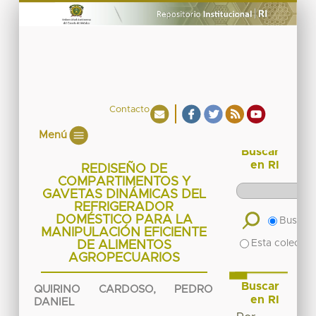
Contacto
Menú
Buscar
en RI
REDISEÑO DE
COMPARTIMENTOS Y
GAVETAS DINÁMICAS DEL
REFRIGERADOR
DOMÉSTICO PARA LA
Buscar 
MANIPULACIÓN EFICIENTE
Esta colecció
DE ALIMENTOS
AGROPECUARIOS
Buscar
QUIRINO CARDOSO, PEDRO
en RI
DANIEL