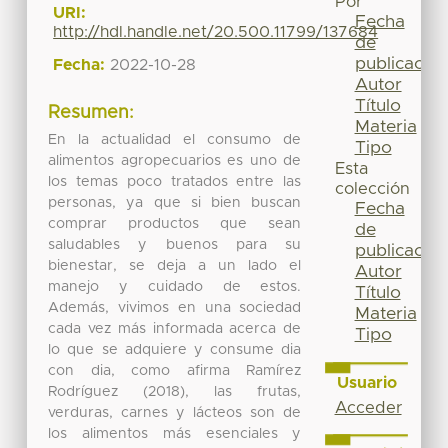
Por
URI:
Fecha
http://hdl.handle.net/20.500.11799/137684
de
publicación
Fecha:
2022-10-28
Autor
Título
Resumen:
Materia
En la actualidad el consumo de
Tipo
alimentos agropecuarios es uno de
Esta
los temas poco tratados entre las
colección
personas, ya que si bien buscan
Fecha
comprar productos que sean
de
saludables y buenos para su
publicación
bienestar, se deja a un lado el
Autor
manejo y cuidado de estos.
Título
Además, vivimos en una sociedad
Materia
cada vez más informada acerca de
Tipo
lo que se adquiere y consume dia
con dia, como afirma Ramírez
Usuario
Rodríguez (2018), las frutas,
Acceder
verduras, carnes y lácteos son de
los alimentos más esenciales y